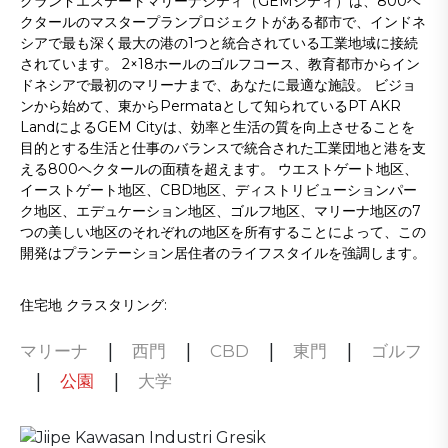
グランドエステートマリーナシティ（GEMシティ）は、800ヘ
クタールのマスタープランプロジェクトがある都市で、インドネ
シアで最も深く最大の港の1つと統合されている工業地域に接続
されています。 2×18ホールのゴルフコース、教育都市からイン
ドネシアで最初のマリーナまで、あなたに最適な施設。 ビジョ
ンから始めて、東からPermataとして知られているPT AKR
LandによるGEM Cityは、効率と生活の質を向上させることを
目的とする生活と仕事のバランスで統合された工業団地と港を支
える800ヘクタールの面積を超えます。 ウエストゲート地区、
イーストゲート地区、CBD地区、ディストリビューションパー
ク地区、エデュケーション地区、ゴルフ地区、マリーナ地区の7
つの美しい地区のそれぞれの地区を所有することによって、この
開発はプランテーション居住者のライフスタイルを強調します。
住宅地 クラスタリング:
|
|
|
|
マリーナ
西門
CBD
東門
ゴルフ
|
|
公園
大学