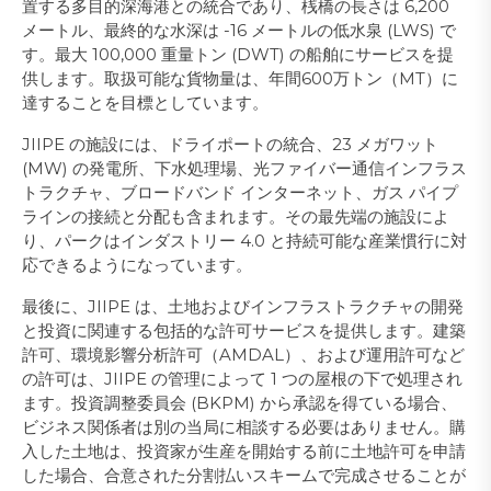
置する多目的深海港との統合であり、桟橋の長さは 6,200
メートル、最終的な水深は -16 メートルの低水泉 (LWS) で
す。最大 100,000 重量トン (DWT) の船舶にサービスを提
供します。取扱可能な貨物量は、年間600万トン（MT）に
達することを目標としています。
JIIPE の施設には、ドライポートの統合、23 メガワット
(MW) の発電所、下水処理場、光ファイバー通信インフラス
トラクチャ、ブロードバンド インターネット、ガス パイプ
ラインの接続と分配も含まれます。その最先端の施設によ
り、パークはインダストリー 4.0 と持続可能な産業慣行に対
応できるようになっています。
最後に、JIIPE は、土地およびインフラストラクチャの開発
と投資に関連する包括的な許可サービスを提供します。建築
許可、環境影響分析許可（AMDAL）、および運用許可など
の許可は、JIIPE の管理によって 1 つの屋根の下で処理され
ます。投資調整委員会 (BKPM) から承認を得ている場合、
ビジネス関係者は別の当局に相談する必要はありません。購
入した土地は、投資家が生産を開始する前に土地許可を申請
した場合、合意された分割払いスキームで完成させることが