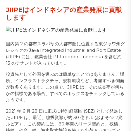
JIIPEはインドネシアの産業発展に貢献
します
国内第 2 の都市スラバヤの大都市圏に位置する東ジャワ州グ
レシックの Java Integrated Industrial and Port Estate
(JIIPE) には、鉱業会社 PT Freeport Indonesia を含む約
15 のテナントが入っています。
投資先として外国を選ぶのは簡単なことではありません。場
所、インフラストラクチャ、規制環境など、考慮すべき側面
が数多くあります。この点で、JIIPE は、その成長率が何ら
かの指標である場合、すべてのボックスをチェックしている
ようです。
2021 年 6 月 28 日に正式に特別経済区 (SEZ) として発足し
た JIIPE は、最近、総投資額が約 30 億ドル (およそ42.7兆
ルピア）。この契約には、80 年間のリース契約と、桟橋、
桟橋、架台、橋、海水取水施設を備えた出荷ドッキング イ