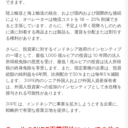
できます。
陸上輸送と海上輸送の統合、および国内および国際的な接続
により、オペレーターは物流コストを 18 ～ 20% 削減でき
ると主張しています。さらに、予定より早く荷降ろしのため
に港に到着する商品または製品も、運賃を分配または割引す
る権利があります。
さらに、投資家に対するインドネシア政府のインセンティブ
の一環として、最低 1,000 億ルピアの投資は 10 年間の法人
所得税免除の恩恵を受け、最低 1 兆ルピアの投資は法人所得
税の終身免除を享受します。また、指定業種の企業は、投資
総額の純利益を6年間、比例配分で30％または毎年5％減額
します。 JIIPE内のシニア外国人および外国人資産保有者
は、外国人投資家への追加のインセンティブとして永住権を
授与される可能性があります。
JIIPE は、インドネシアに事業を拡大しようとする企業に、
戦略的で有望な産業立地を提供します。