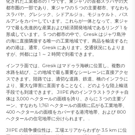
化された工業都市の 1 つです。東ジャワの首都スラバヤの大
都市圏の一部であり、東ジャワの 5 つの主要都市、すなわち
スラバヤ、グレシック、シドアルジョ、モジョケルト、パス
ルアンをカバーしています。これらが一体となって、東ジャ
ワで最も先進的な産業および経済開発地域であるリング 1 を
形成しています。 5 つの都市の中で、Gresik はジャワ島沖
の海に直接隣接する唯一の工業地域です。商品を輸送するた
めの港は、通常、Gresik にあります。交通状況にもよりま
すが、州都には 1 ～ 2 時間で到着できます。
インフラ面では、Gresik はマドゥラ海峡に位置し、複数の
水路を結び、この地域で最も重要なシーレーンに直接アクセ
スできます。陸路では、適切な道路、鉄道、橋のインフラに
より、重大な障害に直面することなく、どのような陸上輸送
手段でも到達できます。 JIIPE 内のインフラストラクチャ自
体は 3,000 ヘクタールの面積を誇り、さらに 3 つの主要ゾ
ーン、すなわち 1,761 ヘクタールの面積に広がる工業地帯、
400 ヘクタールの面積をカバーする港湾地帯、および 800
ヘクタールの住宅地帯に分けられます。 .
JIIPE の競争優位性は、工場エリアからわずか 3.5 km に位