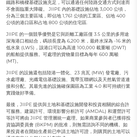
鐵路和橋樑基礎設施充足，可以通過任何陸路交通方式到達而
不會面臨重大障礙。 JIIPE 內的基礎設施佔地 3,000 公頃，
分為三個主要區域，即佔地 1,761 公頃的工業區、佔地 400
公頃的港口區和占地 800 公頃的住宅區.
JIIPE 的一個競爭優勢是它與距離工廠區僅 3.5 公里的多用途
深海港口相結合，碼頭長度為 6,200 米，最終水深為 -16 米的
低水泉 (LWS)，該港口可以為高達 100,000 載重噸 (DWT)
的船舶提供服務。可處理的貨物量目標為每年 600 萬噸
(MT)。
JIIPE 的設施還包括陸港一體化、23 兆瓦 (MW) 發電廠、污
水處理廠、光纖電信基礎設施、寬帶互聯網以及天然氣管道連
接和分配。其最先進的設施確保園區為工業 4.0 和可持續行業
實踐做好準備。
最後，JIIPE 提供與土地和基礎設施開發和投資相關的綜合許
可服務。建築許可、環境影響分析許可 (AMDAL) 和運營許可
等許可將由 JIIPE 管理層統一處理。如果商業參與者已獲得投
資協調委員會 (BKPM) 的批准，則無需諮詢不同的機構。如
果投資者在開始生產前已申請土地許可證，則購買的土地可以