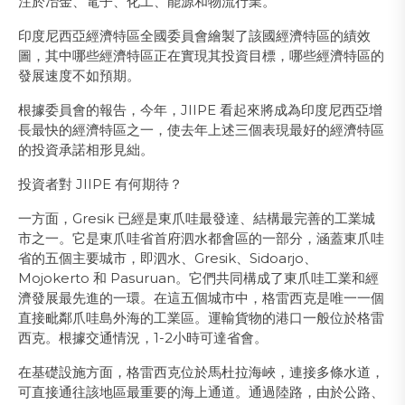
注於冶金、電子、化工、能源和物流行業。
印度尼西亞經濟特區全國委員會繪製了該國經濟特區的績效
圖，其中哪些經濟特區正在實現其投資目標，哪些經濟特區的
發展速度不如預期。
根據委員會的報告，今年，JIIPE 看起來將成為印度尼西亞增
長最快的經濟特區之一，使去年上述三個表現最好的經濟特區
的投資承諾相形見絀。
投資者對 JIIPE 有何期待？
一方面，Gresik 已經是東爪哇最發達、結構最完善的工業城
市之一。它是東爪哇省首府泗水都會區的一部分，涵蓋東爪哇
省的五個主要城市，即泗水、Gresik、Sidoarjo、
Mojokerto 和 Pasuruan。它們共同構成了東爪哇工業和經
濟發展最先進的一環。在這五個城市中，格雷西克是唯一一個
直接毗鄰爪哇島外海的工業區。運輸貨物的港口一般位於格雷
西克。根據交通情況，1-2小時可達省會。
在基礎設施方面，格雷西克位於馬杜拉海峽，連接多條水道，
可直接通往該地區最重要的海上通道。通過陸路，由於公路、