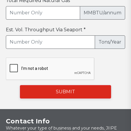
Total Required Natural Gas *
MMBTU/annum
Est. Vol. Throughput Via Seaport *
Tons/Year
SUBMIT
Contact Info
Whatever your type of business and your needs, JIIPE