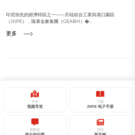
印尼領先的經濟特區之一——爪哇綜合工業與港口園區
（JIIPE），隨著金象集團（GEABH）�...
更多
手表
下载
视频导览
JIIPE 电子手册
频繁地
获得
提出的问题
新见解