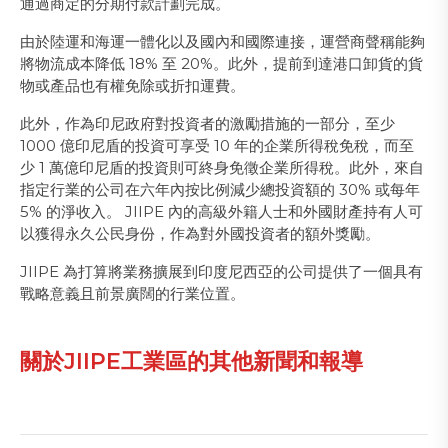
通過商定的分期付款計劃完成。
由於陸運和海運一體化以及國內和國際連接，運營商聲稱能夠
將物流成本降低 18% 至 20%。此外，提前到達港口卸貨的貨
物或產品也有權免除或折扣運費。
此外，作為印尼政府對投資者的激勵措施的一部分，至少
1000 億印尼盾的投資可享受 10 年的企業所得稅免稅，而至
少 1 萬億印尼盾的投資則可終身免徵企業所得稅。此外，來自
指定行業的公司在六年內按比例減少總投資額的 30% 或每年
5% 的淨收入。 JIIPE 內的高級外籍人士和外國財產持有人可
以獲得永久公民身份，作為對外國投資者的額外獎勵。
JIIPE 為打算將業務擴展到印度尼西亞的公司提供了一個具有
戰略意義且前景廣闊的行業位置。
關於JIIPE工業區的其他新聞和報導