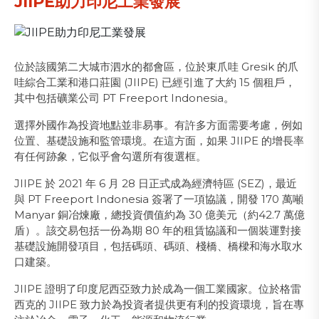
JIIPE助力印尼工業發展
位於該國第二大城市泗水的都會區，位於東爪哇 Gresik 的爪
哇綜合工業和港口莊園 (JIIPE) 已經引進了大約 15 個租戶，
其中包括礦業公司 PT Freeport Indonesia。
選擇外國作為投資地點並非易事。有許多方面需要考慮，例如
位置、基礎設施和監管環境。在這方面，如果 JIIPE 的增長率
有任何跡象，它似乎會勾選所有復選框。
JIIPE 於 2021 年 6 月 28 日正式成為經濟特區 (SEZ)，最近
與 PT Freeport Indonesia 簽署了一項協議，開發 170 萬噸
Manyar 銅冶煉廠，總投資價值約為 30 億美元（約42.7 萬億
盾）。該交易包括一份為期 80 年的租賃協議和一個裝運對接
基礎設施開發項目，包括碼頭、碼頭、棧橋、橋樑和海水取水
口建築。
JIIPE 證明了印度尼西亞致力於成為一個工業國家。位於格雷
西克的 JIIPE 致力於為投資者提供更有利的投資環境，旨在專