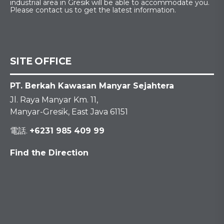
industrial area in Gresik will be able to accommodate you.
Please contact us to get the latest information.
SITE OFFICE
PT. Berkah Kawasan Manyar Sejahtera
Jl. Raya Manyar Km. 11,
Manyar-Gresik, East Java 61151
電話.
+6231 985 409 99
Find the Direction