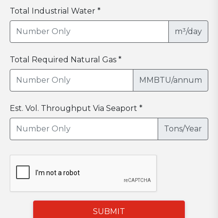
Total Industrial Water *
m³/day
Total Required Natural Gas *
MMBTU/annum
Est. Vol. Throughput Via Seaport *
Tons/Year
SUBMIT