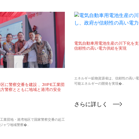
電気自動車用電池生産の川下化を支
信頼性の高い電力供給を実現
エネルギー鉱物資源省は、信頼性の高い電
可能エネルギーの開発を実現�...
区に警察交番を建設 、JIIPE工業団
地方警察とともに地域と港湾の安全
さらに詳しく
IIPE工業団地・港湾地区で国家警察交番の起工
ャワ地域警察�...