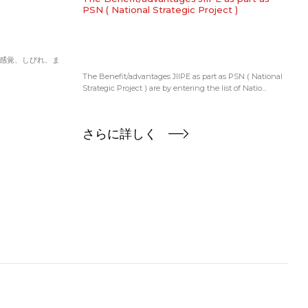
PSN ( National Strategic Project )
の感覚、しびれ、ま
The Benefit/advantages JIIPE as part as PSN ( National
Strategic Project ) are by entering the list of Natio...
さらに詳しく