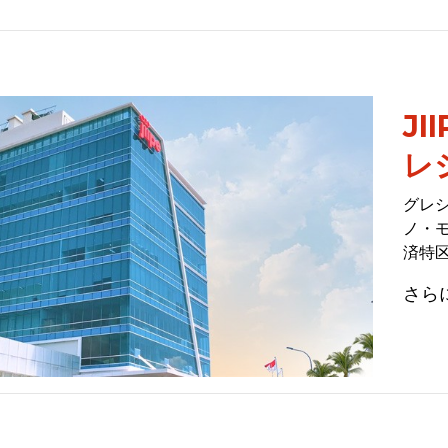
J
レ
グレ
ノ・
済特区
さら