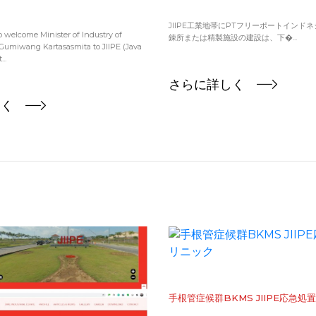
JIIPE工業地帯にPTフリーポートインド
o welcome Minister of Industry of
錬所または精製施設の建設は、下�...
Gumiwang Kartasasmita to JIIPE (Java
..
さらに詳しく
しく
手根管症候群BKMS JIIPE応急処