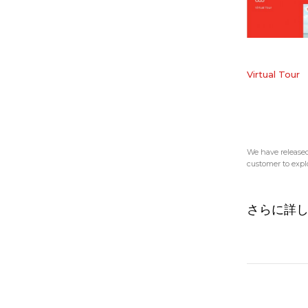
Virtual Tour
We have released 
customer to explor
さらに詳