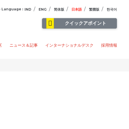
/
/
/
/
/
 Language :
IND
ENG
简体版
日本語
繁體版
한국어
クイックアポイント
区
ニュース＆記事
インターナショナルデスク
採用情報