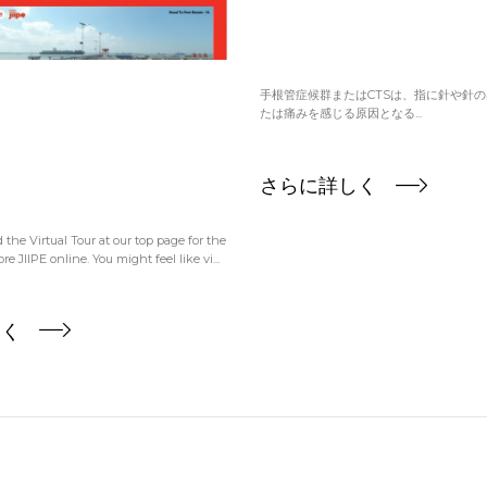
手根管症候群またはCTSは、指に針や針
たは痛みを感じる原因となる...
さらに詳しく
the Virtual Tour at our top page for the
e JIIPE online. You might feel like vi...
しく