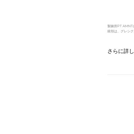
製錬所PT AM
統領は、グレシクに
さらに詳