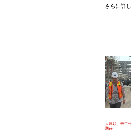
さらに詳
大統領、来年
期待