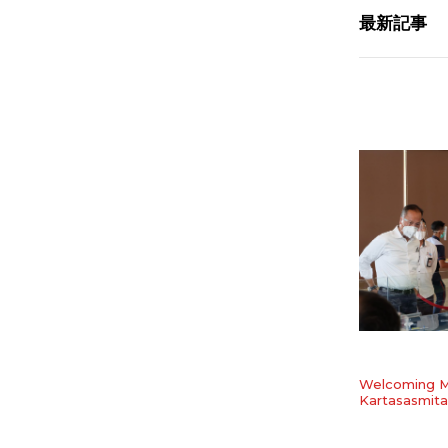
最新記事
Welcoming M
Kartasasmita