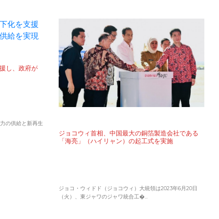
援し、政府が
力の供給と新再生
ジョコウィ首相、中国最大の銅箔製造会社である
「海亮」（ハイリャン）の起工式を実施
ジョコ・ウィドド（ジョコウィ）大統領は2023年6月20日
（火）、東ジャワのジャワ統合工�...