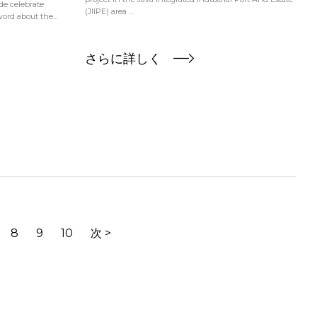
de celebrate
(JIIPE) area ...
rd about the...
さらに詳しく
8
9
10
次 >