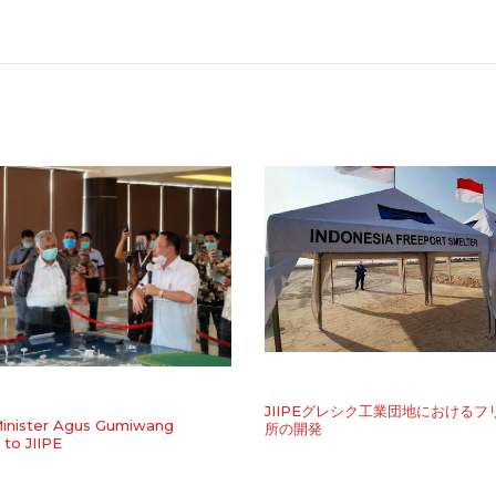
​JIIPEグレシク工業団地における
inister Agus Gumiwang
所の開発
 to JIIPE