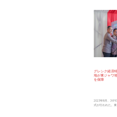
グレシク経済特
地が東ジャワ
を保障
2023年8月、J
式が行われた。東ジ