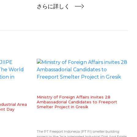
さらに詳しく
Ministry of Foreign Affairs invites 28
Ambassadorial Candidates to Freeport
ndustrial Area
Smelter Project in Gresik
ent Day
The PT Freeport Indonesia (PT FI) smelter building
project in the Java Integrated Industrial Port And Estate