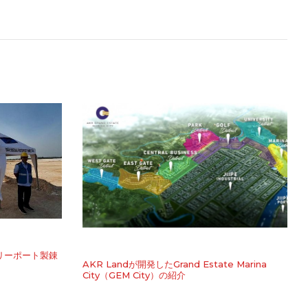
フリーポート製錬
AKR Landが開発したGrand Estate Marina
City（GEM City）の紹介