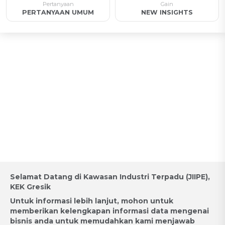
Pertanyaan
Gain
PERTANYAAN UMUM
NEW INSIGHTS
Appointment for Industrial
Land Acquisition / Request for
Proposal
Selamat Datang di Kawasan Industri Terpadu (JIIPE),
KEK Gresik
Untuk informasi lebih lanjut, mohon untuk
memberikan kelengkapan informasi data mengenai
bisnis anda untuk memudahkan kami menjawab