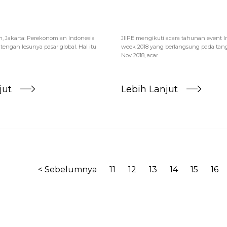
, Jakarta: Perekonomian Indonesia
JIIPE mengikuti acara tahunan event In
tengah lesunya pasar global. Hal itu
week 2018 yang berlangsung pada tangg
Nov 2018, acar...
jut
Lebih Lanjut
< Sebelumnya
11
12
13
14
15
16