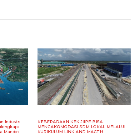
n Industri
KEBERADAAN KEK JIIPE BISA
ilengkapi
MENGAKOMODASI SDM LOKAL MELALUI
a Mandiri
KURIKULUM LINK AND MACTH