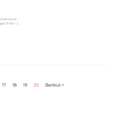
frastructure
al 31 Okt – 2
17
18
19
20
Berikut >