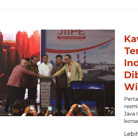
Ka
Te
In
Di
Wi
Perta
resmi
Java 
konse
Lebi