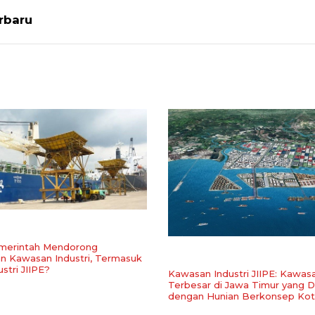
erbaru
merintah Mendorong
 Kawasan Industri, Termasuk
stri JIIPE?
Kawasan Industri JIIPE: Kawasa
Terbesar di Jawa Timur yang D
dengan Hunian Berkonsep Kot