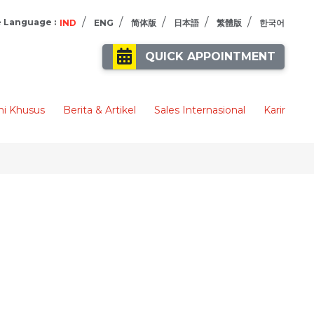
/
/
/
/
/
 Language :
IND
ENG
简体版
日本語
繁體版
한국어
QUICK APPOINTMENT
i Khusus
Berita & Artikel
Sales Internasional
Karir