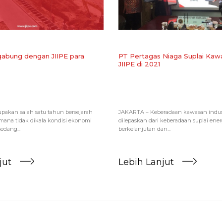
abung dengan JIIPE para
PT Pertagas Niaga Suplai Kawa
JIIPE di 2021
pakan salah satu tahun bersejarah
JAKARTA – Keberadaan kawasan industr
imana tidak dikala kondisi ekonomi
dilepaskan dari keberadaan suplai energ
edang...
berkelanjutan dan...
jut
Lebih Lanjut