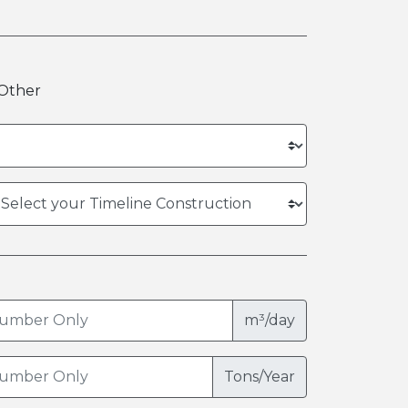
Other
m³/day
Tons/Year