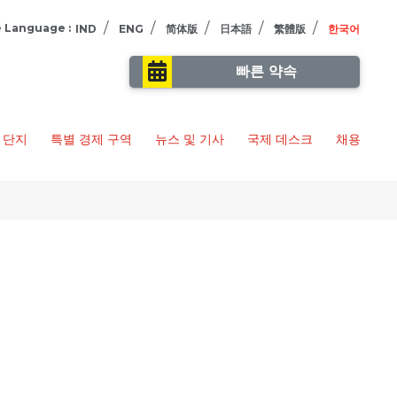
/
/
/
/
/
 Language :
IND
ENG
简体版
日本語
繁體版
한국어
빠른 약속
 단지
특별 경제 구역
뉴스 및 기사
국제 데스크
채용