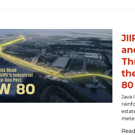
JI
an
Th
th
80
Java 
reinf
estat
meter
Rea