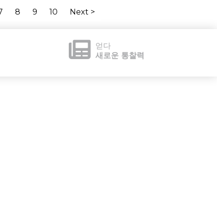
7
8
9
10
Next >
얻다
새로운 통찰력