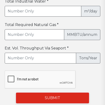
Total Industrial Water *
m³/day
Total Required Natural Gas *
MMBTU/annum
Est. Vol. Throughput Via Seaport *
Tons/Year
SUBMIT