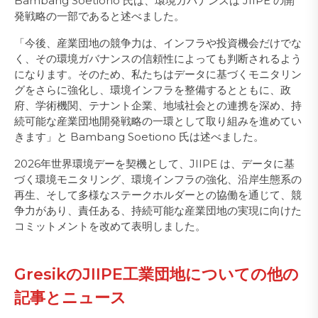
Bambang Soetiono 氏は、環境ガバナンスは JIIPE の開
発戦略の一部であると述べました。
「今後、産業団地の競争力は、インフラや投資機会だけでな
く、その環境ガバナンスの信頼性によっても判断されるよう
になります。そのため、私たちはデータに基づくモニタリン
グをさらに強化し、環境インフラを整備するとともに、政
府、学術機関、テナント企業、地域社会との連携を深め、持
続可能な産業団地開発戦略の一環として取り組みを進めてい
きます」と Bambang Soetiono 氏は述べました。
2026年世界環境デーを契機として、JIIPE は、データに基
づく環境モニタリング、環境インフラの強化、沿岸生態系の
再生、そして多様なステークホルダーとの協働を通じて、競
争力があり、責任ある、持続可能な産業団地の実現に向けた
コミットメントを改めて表明しました。
GresikのJIIPE工業団地についての他の
記事とニュース