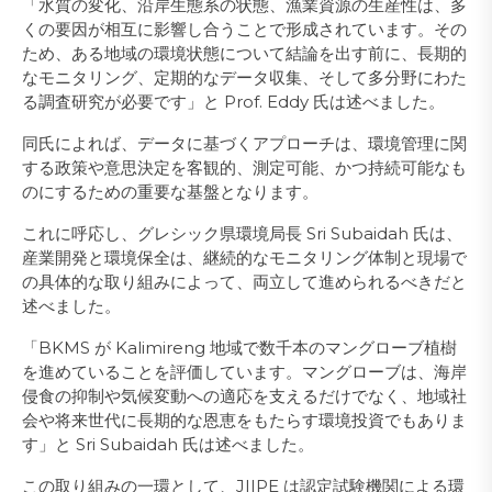
「水質の変化、沿岸生態系の状態、漁業資源の生産性は、多
くの要因が相互に影響し合うことで形成されています。その
ため、ある地域の環境状態について結論を出す前に、長期的
なモニタリング、定期的なデータ収集、そして多分野にわた
る調査研究が必要です」と Prof. Eddy 氏は述べました。
同氏によれば、データに基づくアプローチは、環境管理に関
する政策や意思決定を客観的、測定可能、かつ持続可能なも
のにするための重要な基盤となります。
これに呼応し、グレシック県環境局長 Sri Subaidah 氏は、
産業開発と環境保全は、継続的なモニタリング体制と現場で
の具体的な取り組みによって、両立して進められるべきだと
述べました。
「BKMS が Kalimireng 地域で数千本のマングローブ植樹
を進めていることを評価しています。マングローブは、海岸
侵食の抑制や気候変動への適応を支えるだけでなく、地域社
会や将来世代に長期的な恩恵をもたらす環境投資でもありま
す」と Sri Subaidah 氏は述べました。
この取り組みの一環として、JIIPE は認定試験機関による環