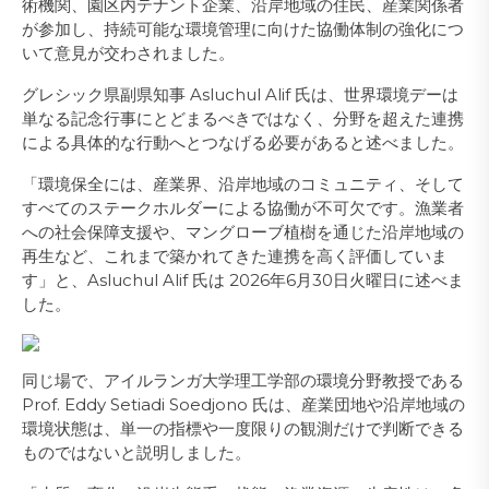
術機関、園区内テナント企業、沿岸地域の住民、産業関係者
が参加し、持続可能な環境管理に向けた協働体制の強化につ
いて意見が交わされました。
グレシック県副県知事 Asluchul Alif 氏は、世界環境デーは
単なる記念行事にとどまるべきではなく、分野を超えた連携
による具体的な行動へとつなげる必要があると述べました。
「環境保全には、産業界、沿岸地域のコミュニティ、そして
すべてのステークホルダーによる協働が不可欠です。漁業者
への社会保障支援や、マングローブ植樹を通じた沿岸地域の
再生など、これまで築かれてきた連携を高く評価していま
す」と、Asluchul Alif 氏は 2026年6月30日火曜日に述べま
した。
同じ場で、アイルランガ大学理工学部の環境分野教授である
Prof. Eddy Setiadi Soedjono 氏は、産業団地や沿岸地域の
環境状態は、単一の指標や一度限りの観測だけで判断できる
ものではないと説明しました。