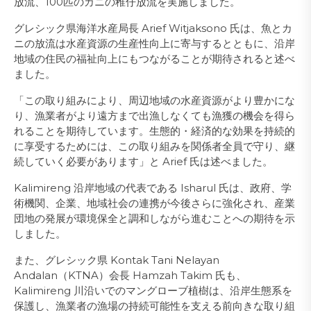
放流、100匹のカニの稚仔放流を実施しました。
グレシック県海洋水産局長 Arief Witjaksono 氏は、魚とカ
ニの放流は水産資源の生産性向上に寄与するとともに、沿岸
地域の住民の福祉向上にもつながることが期待されると述べ
ました。
「この取り組みにより、周辺地域の水産資源がより豊かにな
り、漁業者がより遠方まで出漁しなくても漁獲の機会を得ら
れることを期待しています。生態的・経済的な効果を持続的
に享受するためには、この取り組みを関係者全員で守り、継
続していく必要があります」と Arief 氏は述べました。
Kalimireng 沿岸地域の代表である Isharul 氏は、政府、学
術機関、企業、地域社会の連携が今後さらに強化され、産業
団地の発展が環境保全と調和しながら進むことへの期待を示
しました。
また、グレシック県 Kontak Tani Nelayan
Andalan（KTNA）会長 Hamzah Takim 氏も、
Kalimireng 川沿いでのマングローブ植樹は、沿岸生態系を
保護し、漁業者の漁場の持続可能性を支える前向きな取り組