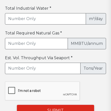
Total Industrial Water *
m³/day
Total Required Natural Gas *
MMBTU/annum
Est. Vol. Throughput Via Seaport *
Tons/Year
SUBMIT