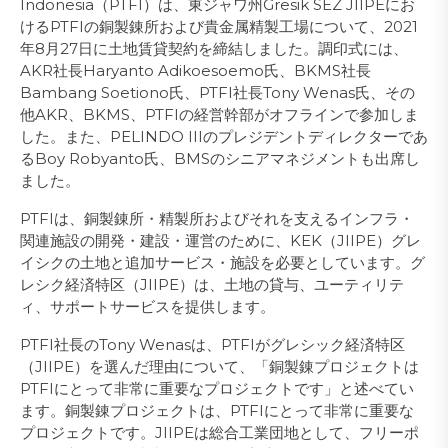
Indonesia（PTFI）は、東ジャワ州Gresik SEZ JIIPEにお
けるPTFIの銅製錬所および貴金属精製工場について、2021
年8月27日に土地賃貸契約を締結しました。調印式には、
AKR社長Haryanto Adikoesoemo氏、BKMS社長
Bambang Soetiono氏、PTFI社長Tony Wenas氏、その
他AKR、BKMS、PTFIの経営幹部がオフラインで参加しま
した。また、PELINDO IIIのプレジデントディレクターであ
るBoy Robyanto氏、BMSのシニアマネジメントも出席し
ました。
PTFIは、銅製錬所・精製所およびそれを支えるインフラ・
関連施設の開発・建設・運営のために、KEK（JIIPE）グレ
イシクの土地と追加サービス・施設を必要としています。グ
レシク経済特区（JIIPE）は、土地の貸与、ユーティリテ
ィ、サポートサービスを提供します。
PTFI社長のTony Wenasは、PTFIがグレシック経済特区
（JIIPE）を選んだ理由について、「銅製錬プロジェクトは
PTFIにとって非常に重要なプロジェクトです」と述べてい
ます。銅製錬プロジェクトは、PTFIにとって非常に重要な
プロジェクトです。JIIPEは総合工業団地として、フリーポ