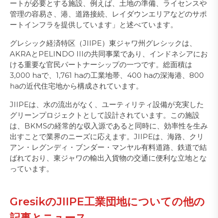
ートが必要とする施設、例えば、土地の準備、ライセンスや
管理の容易さ、港、道路接続、レイダウンエリアなどのサポ
ートインフラを提供しています」と述べています。
グレシック経済特区（JIIPE）東ジャワ州グレシックは、
AKRAとPELINDO IIIの共同事業であり、インドネシアにお
ける重要な官民パートナーシップの一つです。総面積は
3,000 haで、1,761 haの工業地帯、400 haの深海港、800
haの近代住宅地から構成されています。
JIIPEは、水の流出がなく、ユーティリティ設備が充実した
グリーンプロジェクトとして設計されています。この施設
は、BKMSの経常的な収入源であると同時に、効率性を生み
出すことで業界のニーズに応えます。JIIPEは、海路、クリ
アン・レグンディ・ブンダー・マンヤル有料道路、鉄道で結
ばれており、東ジャワの輸出入貨物の交通に便利な立地とな
っています。
GresikのJIIPE工業団地についての他の
記事とニュース