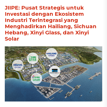
JIIPE: Pusat Strategis untuk
Investasi dengan Ekosistem
Industri Terintegrasi yang
Menghadirkan Hailiang, Sichuan
Hebang, Xinyi Glass, dan Xinyi
Solar