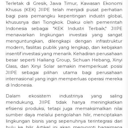
Terletak di Gresik, Jawa Timur, Kawasan Ekonomi
Khusus (KEK) JIIPE telah menjadi pusat perhatian
bagi para pemangku kepentingan industri global,
khususnya dari Tiongkok. Diakui oleh pemerintah
Indonesia sebagai "KEK Industri Terbaik," JIIPE
menawarkan lingkungan investasi yang sangat
menguntungkan, dilengkapi dengan infrastruktur
modern, fasilitas publik yang lengkap, dan kebijakan
insentif investasi yang menarik. Kehadiran perusahaan
besar seperti Hailiang Group, Sichuan Hebang, Xinyi
Glass, dan Xinyi Solar semakin memperkuat posisi
JIIPE sebagai pilihan utama bagi perusahaan
internasional yang ingin memperluas operasi mereka
di Indonesia.
Dalam ekosistem industrinya yang saling
mendukung, JIIPE tidak hanya meningkatkan
efisiensi produksi, tetapi juga memaksimalkan nilai
sumber daya melalui pengolahan hilir, menciptakan
lingkungan bisnis yang sepenuhnya terintegrasi dari
hulu ke hilir. Artikel ini akan menyoroti bagaimana