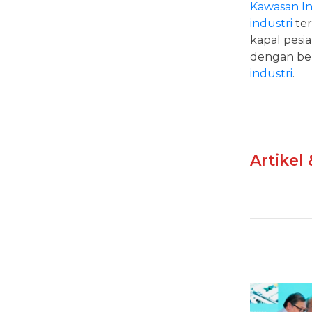
Kawasan In
industri
ter
kapal pesi
dengan berb
industri
.
Artikel