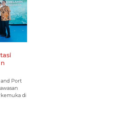
tasi
an
lai
l and Port
 Kawasan
rkemuka di