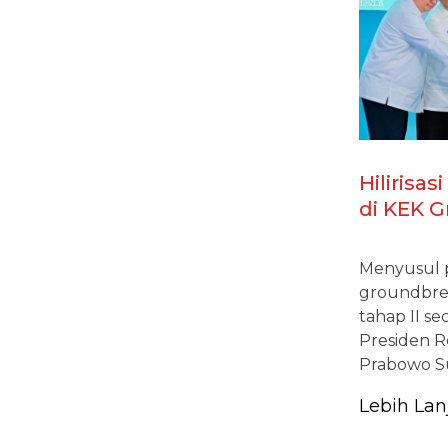
Hilirisa
di KEK G
Integras
Kelanjut
Menyusul 
Nasional
groundbreak
tahap II se
Presiden R
Prabowo Su
Lebih Lan