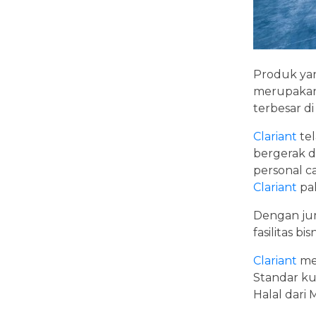
Produk yang
merupakan
terbesar di
Clariant
tel
bergerak d
personal ca
Clariant
pal
Dengan jum
fasilitas bi
Clariant
men
Standar kua
Halal dar