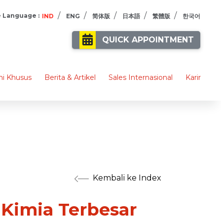
/
/
/
/
/
 Language :
IND
ENG
简体版
日本語
繁體版
한국어
QUICK APPOINTMENT
i Khusus
Berita & Artikel
Sales Internasional
Karir
Kembali ke Index
 Kimia Terbesar