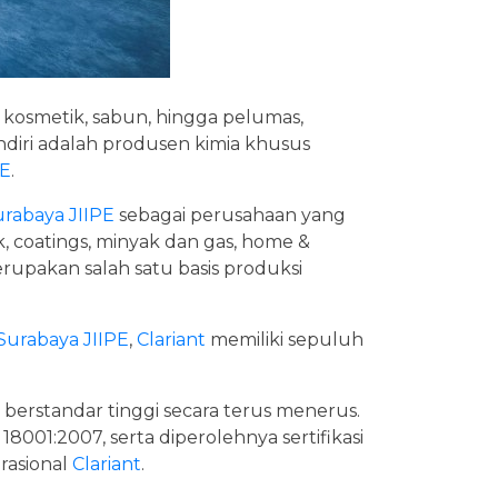
t, kosmetik, sabun, hingga pelumas,
diri adalah produsen kimia khusus
PE
.
urabaya
JIIPE
sebagai perusahaan yang
ik, coatings, minyak dan gas, home &
 merupakan salah satu basis produksi
 Surabaya
JIIPE
,
Clariant
memiliki sepuluh
berstandar tinggi secara terus menerus.
8001:2007, serta diperolehnya sertifikasi
rasional
Clariant
.