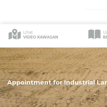
LIhat
U
VIDEO KAWASAN
B
Appointment for Industrial Lan