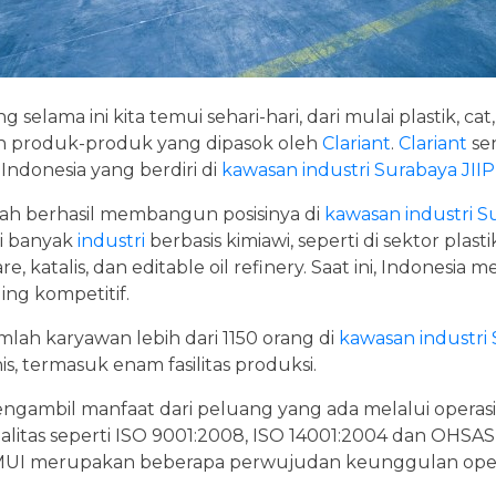
 selama ini kita temui sehari-hari, dari mulai plastik, ca
 produk-produk yang dipasok oleh
Clariant
.
Clariant
sen
 Indonesia yang berdiri di
kawasan industri Surabaya
JII
ah berhasil membangun posisinya di
kawasan industri S
i banyak
industri
berbasis kimiawi, seperti di sektor plast
re, katalis, dan editable oil refinery. Saat ini, Indonesia
ing kompetitif.
lah karyawan lebih dari 1150 orang di
kawasan industri
snis, termasuk enam fasilitas produksi.
gambil manfaat dari peluang yang ada melalui operasi 
litas seperti ISO 9001:2008, ISO 14001:2004 dan OHSAS 1
i MUI merupakan beberapa perwujudan keunggulan ope