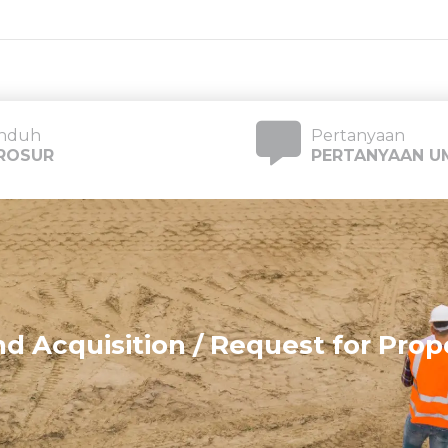
nduh
Pertanyaan
ROSUR
PERTANYAAN 
d Acquisition / Request for Prop