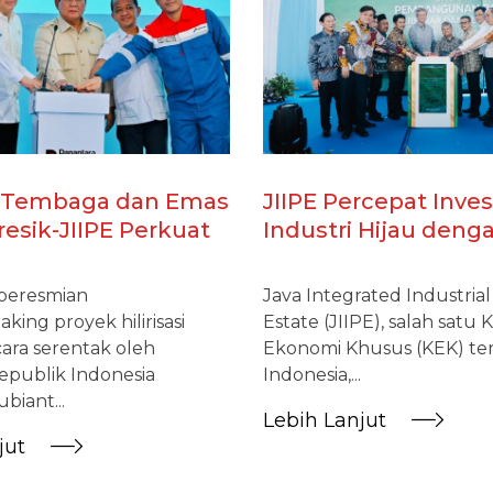
si Tembaga dan Emas
JIIPE Percepat Inves
resik-JIIPE Perkuat
Industri Hijau deng
i Industri dalam
Proyek Melamin Seni
an Program Hilirisasi
US$600 Juta
peresmian
Java Integrated Industria
ing proyek hilirisasi
Estate (JIIPE), salah satu
cara serentak oleh
Ekonomi Khusus (KEK) te
epublik Indonesia
Indonesia,...
biant...
Lebih Lanjut
jut