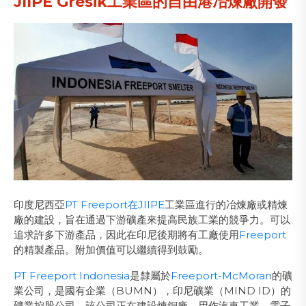
​JIIPE Gresik工業區的自由港冶煉廠開發
印度尼西亞
PT Freeport在JIIPE
工業區進行的冶煉廠或精煉
廠的建設，旨在通過下游礦產來提高民族工業的競爭力。可以
追求許多下游產品，因此在印尼後期將有工廠使用
Freeport
的精製產品。附加價值可以繼續得到鼓勵。
PT Freeport Indonesia
是隸屬於
Freeport-McMoran
的礦
業公司，是國有企業（BUMN），印尼礦業（MIND ID）的
礦業控股公司。該公司正在建設煉銅廠，用作汽車工業，電子