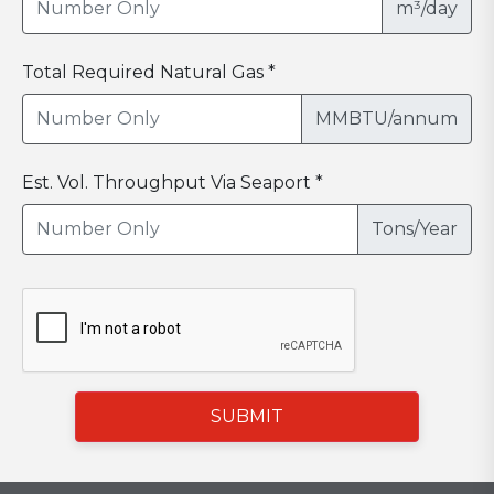
m³/day
Total Required Natural Gas *
MMBTU/annum
Est. Vol. Throughput Via Seaport *
Tons/Year
SUBMIT